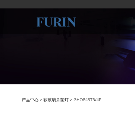
GHO843T5/4P
产品中心
>
软玻璃杀菌灯
>
GHO843T5/4P