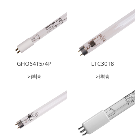
GHO64T5/4P
LTC30T8
>详情
>详情