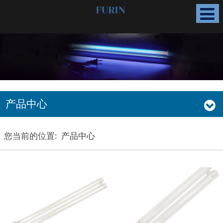
产品中心
您当前的位置:
产品中心